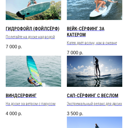
ГИДРОФОЙЛ (ФОЙЛСЁРФ)
ВЕЙК-СЁРФИНГ ЗА
КАТЕРОМ
Полетайте на доске над водой
Катер даёт волну, как в океане
7 000
р.
7 000
р.
ВИНДСЕРФИНГ
САП-СЁРФИНГ С ВЕСЛОМ
На доске за ветром с парусом
Экстремальный релакс для двоих
4 000
р.
3 500
р.