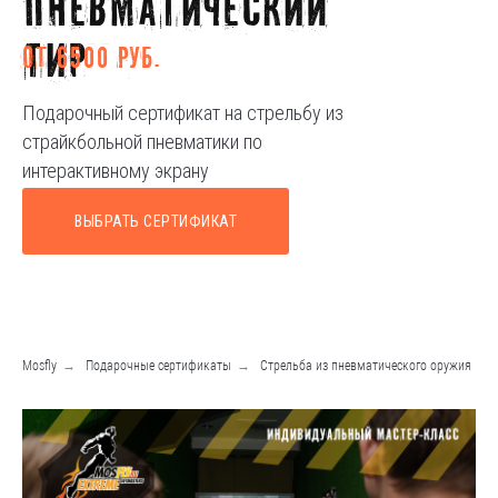
пневматический
тир
ОТ 6500 РУБ.
Подарочный сертификат на стрельбу из
страйкбольной пневматики по
интерактивному экрану
ВЫБРАТЬ СЕРТИФИКАТ
Mosfly
→
Подарочные сертификаты
→
Стрельба из пневматического оружия