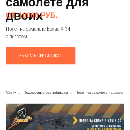
самолёте для
двоих
ОТ 10000 РУБ.
Полет на самолёте Бекас Х-34
с пилотом
ВЫБРАТЬ СЕРТИФИКАТ
Mosfly
→
Подарочные сертификаты
→
Полёт на самолёте на двоих