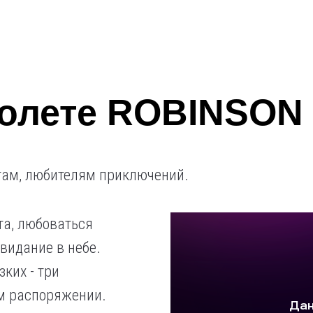
толете ROBINSON
там, любителям приключений.
та, любоваться
видание в небе.
ких - три
м распоряжении.