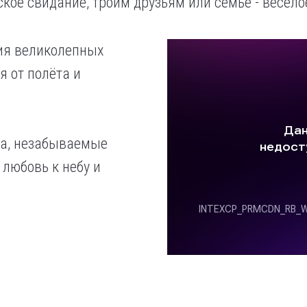
кое свидание, троим друзьям или семье - весело
ия великолепных
 от полёта и
са, незабываемые
любовь к небу и