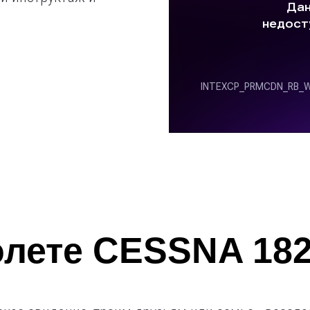
.
олете CESSNA 18