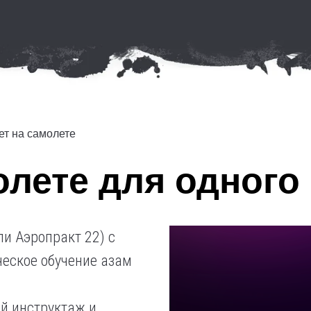
ет на самолете
олете для одного
ли Аэропракт 22) с
еское обучение азам
й инструктаж и